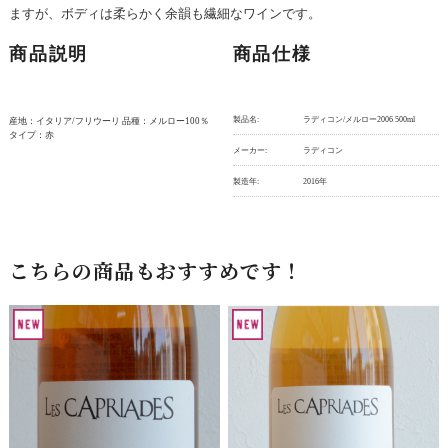
ますが、ボディは柔らかく余韻も繊細なワインです。
商品説明
商品仕様
製品名:
ラディコン/メルロー2006 500ml
産地：イタリア/フリウーリ 品種：メルロー100％
タイプ：赤
メーカー:
ラディコン
製造年:
2016年
こちらの商品もおすすめです！