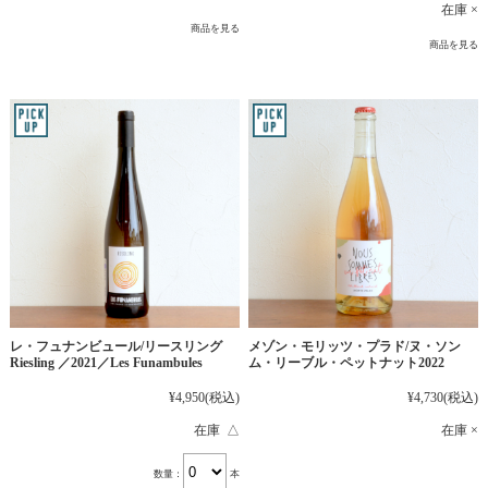
在庫 ×
商品を見る
商品を見る
レ・フュナンビュール/リースリング
メゾン・モリッツ・プラド/ヌ・ソン
Riesling ／2021／Les Funambules
ム・リーブル・ペットナット2022
¥4,950
(税込)
¥4,730
(税込)
在庫 △
在庫 ×
数量：
本