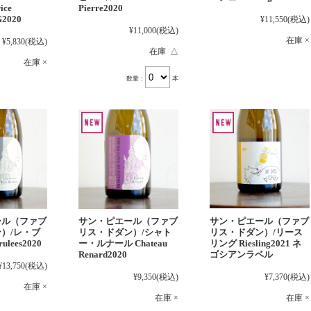
ice
Pierre2020
G2020
¥11,550
(税込)
¥11,000
(税込)
在庫 ×
¥5,830
(税込)
在庫 △
在庫 ×
数量：
本
ール（ファブ
サン・ピエール（ファブ
サン・ピエール（ファブ
）/レ・ブ
リス・ドダン）/シャト
リス・ドダン）/リース
ulees2020
ー・ルナール Chateau
リング Riesling2021 ネ
Renard2020
ゴシアンラベル
¥13,750
(税込)
¥9,350
(税込)
¥7,370
(税込)
在庫 ×
在庫 ×
在庫 ×