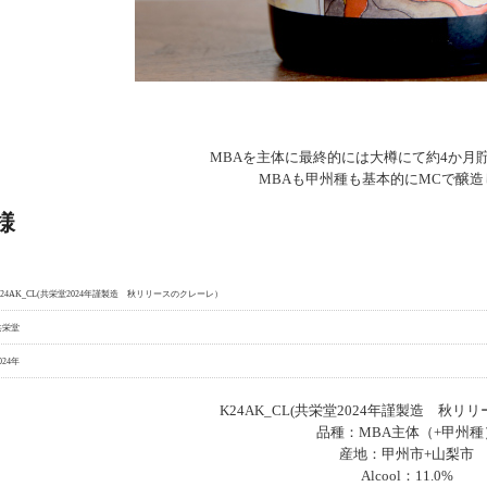
MBAを主体に最終的には大樽にて約4か月
MBAも甲州種も基本的にMCで醸
様
K24AK_CL(共栄堂2024年謹製造 秋リリースのクレーレ）
共栄堂
024年
K24AK_CL(共栄堂2024年謹製造 秋
品種：MBA主体（+甲州種
産地：甲州市+山梨市
Alcool：11.0%