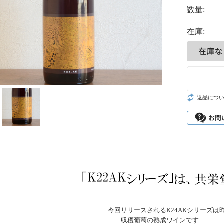
数量:
在庫:
返品につ
今回リリースされるK24AKシリーズは昨
収穫葡萄の熟成ワインです.......................