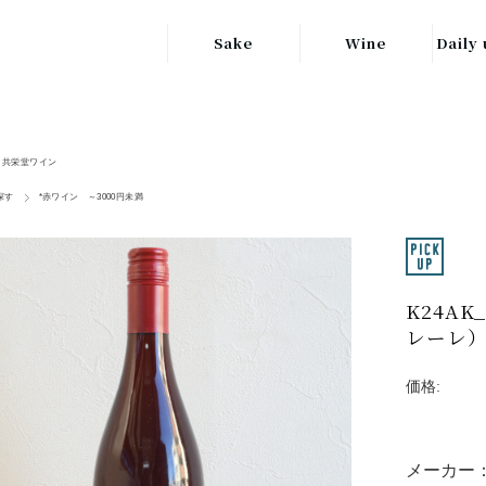
Sake
Wine
Daily 
東北の地酒
JAPAN
日本
関東の地酒
共栄堂ワイン
FRANCE
信越・北陸地方
フランス
探す
*赤ワイン ～3000円未満
の地酒
キッ
ITALY
関西の地酒
イタリア
グラ
K24A
中部地方の地酒
GERMANY
レーレ
ドイツ
中国・四国地方
ヘ
の地酒
価格:
メーカー