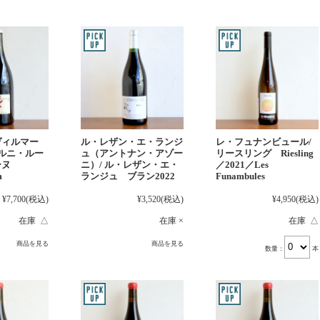
レ・フュナンビュール/
ヴィルマー
ル・レザン・エ・ランジ
リースリング Riesling
ェルニ・ルー
ュ（アントナン・アゾー
／2021／Les
ーヌ
ニ）/ ル・レザン・エ・
Funambules
m
ランジュ ブラン2022
¥4,950
(税込)
¥7,700
(税込)
¥3,520
(税込)
在庫 △
在庫 △
在庫 ×
商品を見る
商品を見る
数量：
本