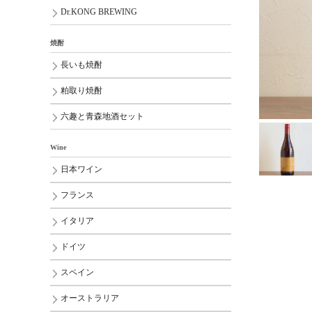
Dr.KONG BREWING
焼酎
長いも焼酎
粕取り焼酎
六趣と青森地酒セット
Wine
日本ワイン
フランス
イタリア
ドイツ
スペイン
オーストラリア