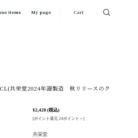
use items
My page
Cart
飲料
調味料
食品
チン用品
ス・酒器・
K_CL(共栄堂2024年謹製造 秋リリースのク
器
）
ルスケア
¥2,420
(税込)
[ポイント還元 24ポイント～]
：
共栄堂