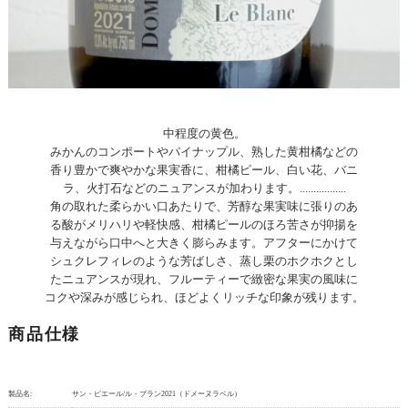
中程度の黄色。
みかんのコンポートやパイナップル、熟した黄柑橘などの
香り豊かで爽やかな果実香に、柑橘ピール、白い花、バニ
ラ、火打石などのニュアンスが加わります。.................
角の取れた柔らかい口あたりで、芳醇な果実味に張りのあ
る酸がメリハリや軽快感、柑橘ピールのほろ苦さが抑揚を
与えながら口中へと大きく膨らみます。アフターにかけて
シュクレフィレのような芳ばしさ、蒸し栗のホクホクとし
たニュアンスが現れ、フルーティーで緻密な果実の風味に
コクや深みが感じられ、ほどよくリッチな印象が残ります。
商品仕様
製品名:
サン・ピエール/ル・ブラン2021（ドメーヌラベル）