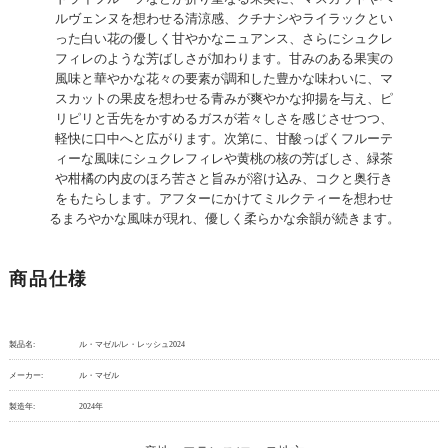
ルヴェンヌを想わせる清涼感、クチナシやライラックとい
った白い花の優しく甘やかなニュアンス、さらにシュクレ
フィレのような芳ばしさが加わります。甘みのある果実の
風味と華やかな花々の要素が調和した豊かな味わいに、マ
スカットの果皮を想わせる青みが爽やかな抑揚を与え、ピ
リピリと舌先をかすめるガスが若々しさを感じさせつつ、
軽快に口中へと広がります。次第に、甘酸っぱくフルーテ
ィーな風味にシュクレフィレや黄桃の核の芳ばしさ、緑茶
や柑橘の内皮のほろ苦さと旨みが溶け込み、コクと奥行き
をもたらします。アフターにかけてミルクティーを想わせ
るまろやかな風味が現れ、優しく柔らかな余韻が続きます。
商品仕様
製品名:
ル・マゼル/レ・レッシュ2024
メーカー:
ル・マゼル
製造年:
2024年