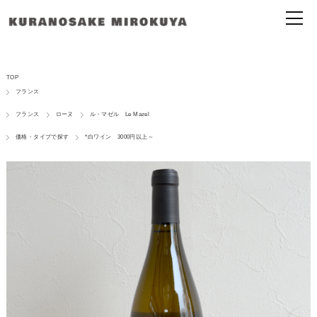
TOP
フランス
フランス
ローヌ
ル・マゼル Le Mazel
価格・タイプで探す
*白ワイン 3000円以上～