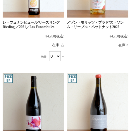
レ・フュナンビュール/リースリング
メゾン・モリッツ・プラド/ヌ・ソン
Riesling ／2021／Les Funambules
ム・リーブル・ペットナット2022
¥4,950
(税込)
¥4,730
(税込)
在庫 △
在庫 ×
数量：
本