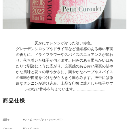
仄かにオレンジがかった淡い赤色。
グレナデンシロップやドライ苺など凝縮感のある赤い果実
の香りに、ドライフラワーやスパイスのニュアンスが加わ
り、落ち着いた様子が伺えます。円みのある柔らかい口あ
たりで馴染むように広がり、充実感のある赤い果実の甘や
かな風味と花々の華やかさに、爽やかなハーブやスパイス
の風味が抑揚をつけながら大きく膨らみます。液中には微
細なタンニンが溶け込み、上品な印象に凛とした様子やブ
レのない骨格を与えています。................................
商品仕様
製品名:
サン・ピエール/プティ・クルーレ2022
メーカー:
サン・ピエール