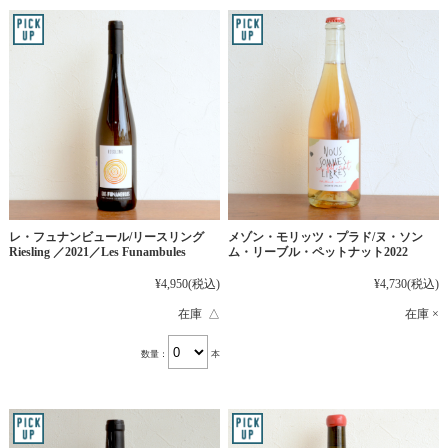
レ・フュナンビュール/リースリング
メゾン・モリッツ・プラド/ヌ・ソン
Riesling ／2021／Les Funambules
ム・リーブル・ペットナット2022
¥4,950
(税込)
¥4,730
(税込)
在庫 △
在庫 ×
数量：
本