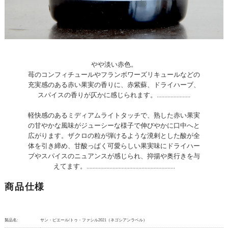
やや淡い赤色。
苺のコンフィチュールやフランボワーズリキュールなどの
充実感のある赤い果実の香りに、赤紫蘇、ドライハーブ、
スパイスの香りが仄かに感じられます。......................
軽快感のあるミディアムライトタッチで、熟した赤い果実
の甘やかな風味がジューシーな様子で伸びやかに口中へと
広がります。ザクロの粒が弾けるような溌剌とした酸が全
体を引き締め、甘酸っぱく可愛らしい果実味にドライハー
ブやスパイスのニュアンスが感じられ、抑揚や奥行きを与
えてます。..........................................................
商品仕様
製品名:
サン・ピエール/トゥ・ファシル2021（ネゴシアンラベル）