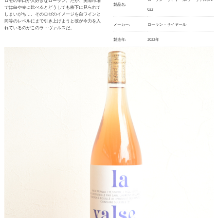
ロゼの辛口が大好きなローラン。だが、実際市場
製品名:
では白や赤に比べるとどうしても格下に見られて
022
しまいがち…。そのロゼのイメージを白ワインと
同等のレベルにまで引き上げようと彼が今力を入
メーカー:
ローラン・サイヤール
れているのがこのラ・ヴァルスだ。
製造年:
2022年