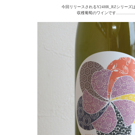
今回リリースされるY24HR_RZシリーズは
収穫葡萄のワインです........................