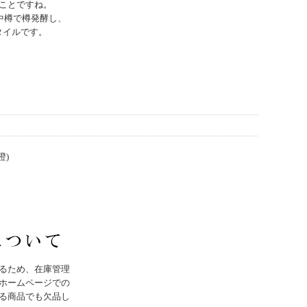
ことですね。
中樽で樽発酵し、
タイルです。
橙)
るため、在庫管理
ホームページでの
る商品でも欠品し