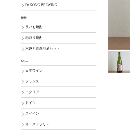
Dr.KONG BREWING
焼酎
長いも焼酎
粕取り焼酎
六趣と青森地酒セット
Wine
日本ワイン
フランス
イタリア
ドイツ
スペイン
オーストラリア