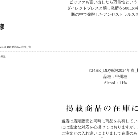
ピッツァも言い出したら万能性という
ダイレクトプレスと醸し発酵を500Lの
瓶の中で発酵したアンセストラルス
様
24HR_DD(発泡2024年春_橙)
共栄堂
Y24HR_DD(発泡2024年春_
品種：甲州種
Alcool：11%
当店は店頭販売と同時に商品を共有してい
には迅速な対応を心掛けてはおりますが、
ご注文との入れ違いによりまして在庫のあ