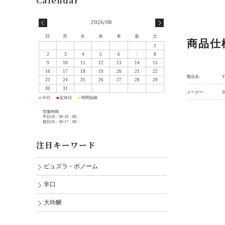
2026/08
日
月
火
水
木
金
土
商品仕
1
2
3
4
5
6
7
8
9
10
11
12
13
14
15
16
17
18
19
20
21
22
製品名:
Y
23
24
25
26
27
28
29
30
31
メーカー:
今日
定休日
時間短縮
■
■
■
営業時間
平日10：30-19：00
祝日10：30-17：00
注目キーワード
ピュズラ・ボノーム
辛口
大吟醸