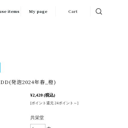
use items
My page
Cart
飲料
調味料
食品
チン用品
ス・酒器・
_DD(発泡2024年春_橙)
器
¥2,420
(税込)
ルスケア
[ポイント還元 24ポイント～]
：
共栄堂