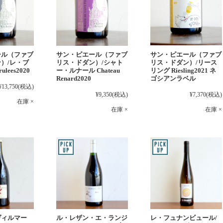
ール（ファブ
サン・ピエール（ファブ
サン・ピエール（ファブ
）/レ・ブ
リス・ドダン）/シャト
リス・ドダン）/リース
ulees2020
ー・ルナール Chateau
リング Riesling2021 ネ
Renard2020
ゴシアンラベル
¥13,750
(税込)
¥9,350
(税込)
¥7,370
(税込)
在庫 ×
在庫 ×
在庫 ×
レ・フュナンビュール/
ヴィルマー
ル・レザン・エ・ランジ