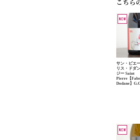
こちら
サン・ピエ
リス・ドダン
ジー Saint
Pierre【Fabr
Dodane】G.