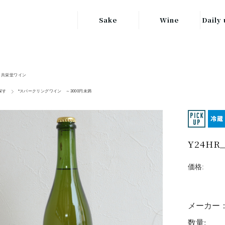
Sake
Wine
Daily 
東北の地酒
JAPAN
日本
関東の地酒
共栄堂ワイン
FRANCE
信越・北陸地方
フランス
探す
*スパークリングワイン ～3000円未満
の地酒
キッ
ITALY
関西の地酒
イタリア
グラ
Y24HR
中部地方の地酒
GERMANY
ドイツ
中国・四国地方
価格:
ヘ
の地酒
メーカー
数量: