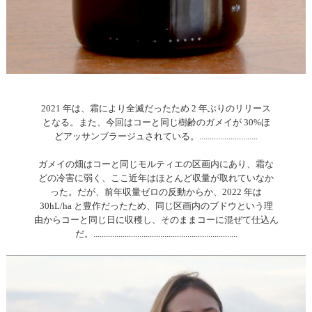
2021 年は、霜により全滅だったため 2 年ぶりのリリース
となる。また、今回はコーと同じ樹齢のガメイが 30%ほ
どアッサンブラージュされている。............................
ガメイの畑はコーと同じモルティエの区画内にあり、霜な
どの冷害に弱く、ここ近年はほとんど収量が取れていなか
った。だが、前年収量ゼロの反動からか、2022 年は
30hL/ha と豊作だったため、同じ区画内のブドウという理
由からコーと同じ日に収穫し、そのままコーに混ぜて仕込ん
だ。.....................................................................