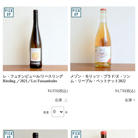
レ・フュナンビュール/リースリング
メゾン・モリッツ・プラド/ヌ・ソン
Riesling ／2021／Les Funambules
ム・リーブル・ペットナット2022
¥4,950
(税込)
¥4,730
(税込)
在庫 △
在庫 ×
数量：
本