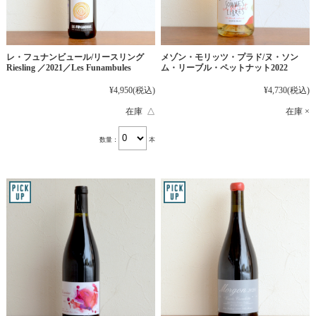
レ・フュナンビュール/リースリング
メゾン・モリッツ・プラド/ヌ・ソン
Riesling ／2021／Les Funambules
ム・リーブル・ペットナット2022
¥4,950
(税込)
¥4,730
(税込)
在庫 △
在庫 ×
数量：
本