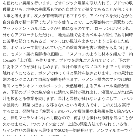
を使わない農業を行います。ビオロジック農業を取り入れて、ブドウの収
穫量よりも、地中の生態系も含めた自然全てが健全であることが何よりも
大事と考えます。友人が有機栽培するブドウや、アドバイスを受けながら
自分自身が精一杯育てたブドウを使うことで、この蔵独特の一風変わった
マセラシオン・カルボニックが可能になるのです。 ローランはワイン以
外からアプローチしただけに、地元品種であるカベルネの個性であり同時
に苦手な部分でもあるピーマンっぽい風味を出さないように苦心した結
果、ボジョレーで昔行われていたこの醸造方法を古い書物から見つけまし
た。セメント製の発酵槽の底面に、「スノコ」のように材木を組んで、約
15cmの「上げ底」を作ります。ブドウを房丸ごと入れていくと、下の方
にあるブドウが潰れはじめます。果汁の液面がスノコの上まで上り果梗に
触れそうになると、ポンプでゆっくりと果汁を抜きとります。その果汁は
別のタンクに入れて自然な発酵を待ちます。セメント槽内のブドウは約3
週間マセラシオン・カルボニック。天然酵母によるアルコール発酵が進
み、下部のブドウの粒が徐々に潰れて果汁が流れ出し、液面が上がれば果
汁を抜きとる作業を続けます。果汁と果梗が触れないようにして、カベル
ネ独特の「野菜っぽさ」を移さないという考え方です。 この方法を実行
するには、発酵前に「粒選り」のレベルで腐敗果や未熟果を取り除かない
と、長期マセラシオンは不可能なので、何よりも優れた原料を選ぶことが
欠かせません。3つのワイン全てが、上記の醸造方法で作られている他、
ワイン作りの最初から最後までSO2を一切使用せず、ノンフィルターでビ