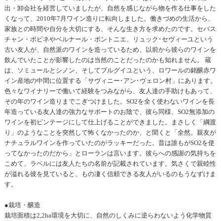
出・卸会社を経営していましたが、自然を感じながら物を作る仕事をした
くなって、2010年7月ワイン造りに転向しました。働きづめの生活から、
家族との時間や自分を大切にする、そんな生き方を求めたのです。セバス
チャン・ボビネやベルナール・ポントニエ、リュック･セヴィーユという
古い友人が、自然派のワインを造っているため、以前から彼らのワインを
飲んでいたことが影響したのは当然のことだったのかも知れません。 蔵
は、ソミュールとシノン、そしてブルグイユという、ロワールの銘醸赤ワ
イン産地の中間に位置する「サヴィニー･アン･ヴェロン村」にあります。
色々なワイナリーで働いて経験をつみながら、友人達の手助けもあって、
その年のワイン造りまでこぎつけました。SO2を全く使わないワインを長
年造っている友人達の強力なサポートのお陰で、彼ら同様、SO2無添加の
ワインを初ビンテージにして仕上げることができました。まさしく「綱渡
り」のようなことを突然して怖くなかったのか、と聞くと「全然。親友が
ナチュラルワインを作っていたのがラッキーだった。昔は誰もがSO2を使
ってなかったのだから」とローランは言います。彼らへの感謝の気持ちを
こめて、ラベルには友人たちの名前が記載されています。気さくで親睦性
が溢れる彼を見ていると、もの凄く信頼できる友人がいるのもうなずけま
す。
●栽培・醸造
栽培面積は2,2ha環境を大切に、自然のしくみに逆らわないよう化学物質