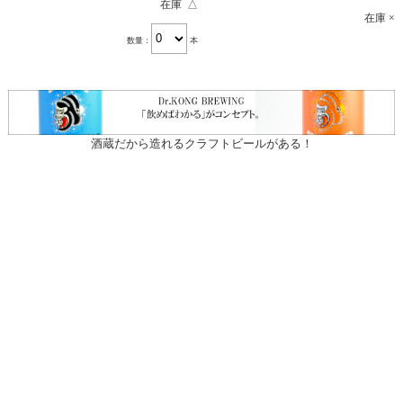
在庫 △
在庫 ×
数量：
本
酒蔵だから造れるクラフトビールがある！