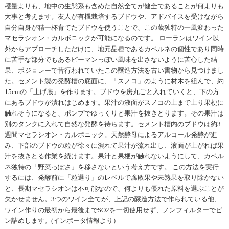
穫量よりも、地中の生態系も含めた自然全てが健全であることが何よりも
大事と考えます。友人が有機栽培するブドウや、アドバイスを受けながら
自分自身が精一杯育てたブドウを使うことで、この蔵独特の一風変わった
マセラシオン・カルボニックが可能になるのです。 ローランはワイン以
外からアプローチしただけに、地元品種であるカベルネの個性であり同時
に苦手な部分でもあるピーマンっぽい風味を出さないように苦心した結
果、ボジョレーで昔行われていたこの醸造方法を古い書物から見つけまし
た。セメント製の発酵槽の底面に、「スノコ」のように材木を組んで、約
15cmの「上げ底」を作ります。ブドウを房丸ごと入れていくと、下の方
にあるブドウが潰れはじめます。果汁の液面がスノコの上まで上り果梗に
触れそうになると、ポンプでゆっくりと果汁を抜きとります。その果汁は
別のタンクに入れて自然な発酵を待ちます。セメント槽内のブドウは約3
週間マセラシオン・カルボニック。天然酵母によるアルコール発酵が進
み、下部のブドウの粒が徐々に潰れて果汁が流れ出し、液面が上がれば果
汁を抜きとる作業を続けます。果汁と果梗が触れないようにして、カベル
ネ独特の「野菜っぽさ」を移さないという考え方です。 この方法を実行
するには、発酵前に「粒選り」のレベルで腐敗果や未熟果を取り除かない
と、長期マセラシオンは不可能なので、何よりも優れた原料を選ぶことが
欠かせません。3つのワイン全てが、上記の醸造方法で作られている他、
ワイン作りの最初から最後までSO2を一切使用せず、ノンフィルターでビ
ン詰めします。(インポータ情報より）