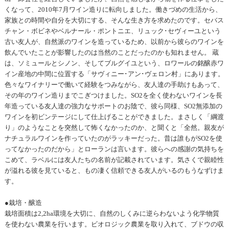
くなって、2010年7月ワイン造りに転向しました。働きづめの生活から、
家族との時間や自分を大切にする、そんな生き方を求めたのです。セバス
チャン・ボビネやベルナール・ポントニエ、リュック･セヴィーユという
古い友人が、自然派のワインを造っているため、以前から彼らのワインを
飲んでいたことが影響したのは当然のことだったのかも知れません。 蔵
は、ソミュールとシノン、そしてブルグイユという、ロワールの銘醸赤ワ
イン産地の中間に位置する「サヴィニー･アン･ヴェロン村」にあります。
色々なワイナリーで働いて経験をつみながら、友人達の手助けもあって、
その年のワイン造りまでこぎつけました。SO2を全く使わないワインを長
年造っている友人達の強力なサポートのお陰で、彼ら同様、SO2無添加の
ワインを初ビンテージにして仕上げることができました。まさしく「綱渡
り」のようなことを突然して怖くなかったのか、と聞くと「全然。親友が
ナチュラルワインを作っていたのがラッキーだった。昔は誰もがSO2を使
ってなかったのだから」とローランは言います。彼らへの感謝の気持ちを
こめて、ラベルには友人たちの名前が記載されています。気さくで親睦性
が溢れる彼を見ていると、もの凄く信頼できる友人がいるのもうなずけま
す。
●栽培・醸造
栽培面積は2,2ha環境を大切に、自然のしくみに逆らわないよう化学物質
を使わない農業を行います。ビオロジック農業を取り入れて、ブドウの収