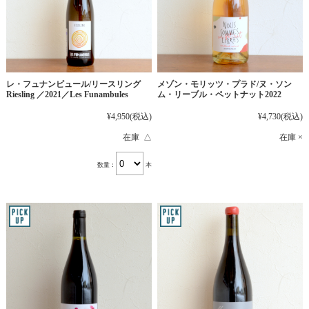
レ・フュナンビュール/リースリング
メゾン・モリッツ・プラド/ヌ・ソン
Riesling ／2021／Les Funambules
ム・リーブル・ペットナット2022
¥4,950
(税込)
¥4,730
(税込)
在庫 △
在庫 ×
数量：
本