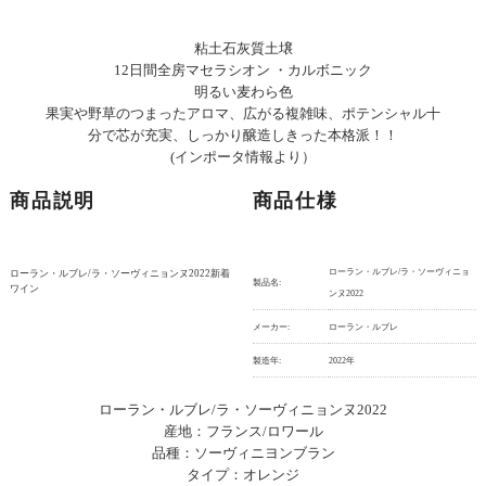
粘土石灰質土壌
12日間全房マセラシオン ・カルボニック
明るい麦わら色
果実や野草のつまったアロマ、広がる複雑味、ポテンシャル十
分で芯が充実、しっかり醸造しきった本格派！！
(インポータ情報より）
商品説明
商品仕様
ローラン・ルブレ/ラ・ソーヴィニョ
ローラン・ルブレ/ラ・ソーヴィニョンヌ2022新着
製品名:
ワイン
ンヌ2022
メーカー:
ローラン・ルブレ
製造年:
2022年
ローラン・ルブレ/ラ・ソーヴィニョンヌ2022
産地：フランス/ロワール
品種：ソーヴィニヨンブラン
タイプ：オレンジ