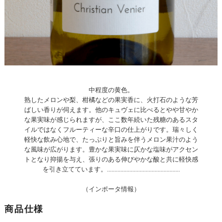
中程度の黄色。
熟したメロンや梨、柑橘などの果実香に、火打石のような芳
ばしい香りが伺えます。他のキュヴェに比べるとやや甘やか
な果実味が感じられますが、ここ数年続いた残糖のあるスタ
イルではなくフルーティーな辛口の仕上がりです。瑞々しく
軽快な飲み心地で、たっぷりと旨みを伴うメロン果汁のよう
な風味が広がります。豊かな果実味に仄かな塩味がアクセン
トとなり抑揚を与え、張りのある伸びやかな酸と共に軽快感
を引き立てています。.................................................
（インポータ情報）
商品仕様