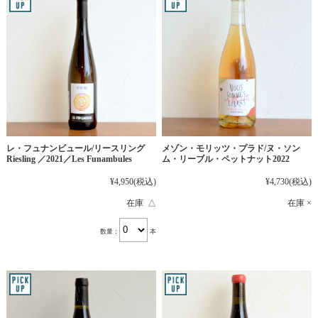
レ・フュナンビュール/リースリング
メゾン・モリッツ・プラド/ヌ・ソン
Riesling ／2021／Les Funambules
ム・リーブル・ペットナット2022
¥4,950
(税込)
¥4,730
(税込)
在庫 △
在庫 ×
数量：
本