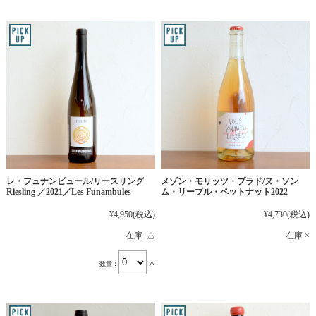
レ・フュナンビュール/リースリング
メゾン・モリッツ・プラド/ヌ・ソン
Riesling ／2021／Les Funambules
ム・リーブル・ペットナット2022
¥4,950
(税込)
¥4,730
(税込)
在庫 △
在庫 ×
数量：
本