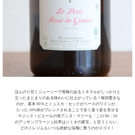
ほんのり甘くジューシーで骨格のあるミネラルがしっかりと
立ったまとまりのある味わいに仕上がっている！毎回驚きな
のが、基本 90％とミュスカ・セックがベースのワインが、
たった 10%赤がブレンドされることで全く違う姿を見せる
マジック！ピエールの母アンヌ・マリーも「この 90：10
のアッサンブラージュ比率はジミオの家宝」と言うくらい、
どのミレジムもいつも絶妙な塩梅に整うのがスゴイ！