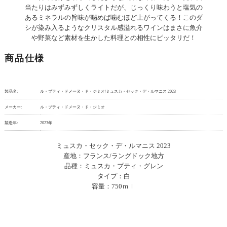
当たりはみずみずしくライトだが、じっくり味わうと塩気の
あるミネラルの旨味が噛めば噛むほど上がってくる！このダ
シが染み入るようなクリスタル感溢れるワインはまさに魚介
や野菜など素材を生かした料理との相性にピッタリだ！
商品仕様
製品名:
ル・プティ・ドメーヌ・ド・ジミオ/ミュスカ・セック・デ・ルマニス 2023
メーカー:
ル・プティ・ドメーヌ・ド・ジミオ
製造年:
2023年
ミュスカ・セック・デ・ルマニス 2023
産地：フランス/ラングドック地方
品種：ミュスカ・プティ・グレン
タイプ：白
容量：750ｍｌ